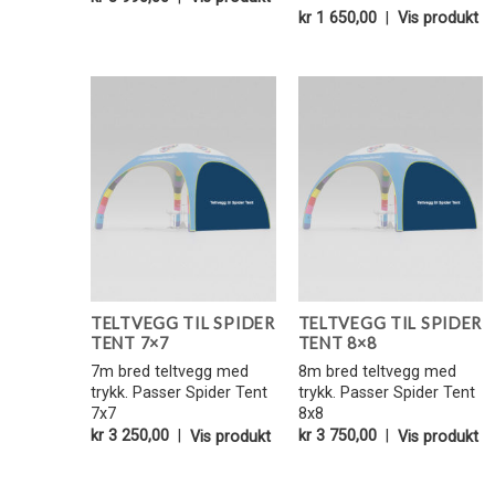
kr
1 650,00
|
Vis produkt
Legg i
Legg i
Favoritter
Favoritter
TELTVEGG TIL SPIDER
TELTVEGG TIL SPIDER
TENT 7×7
TENT 8×8
7m bred teltvegg med
8m bred teltvegg med
trykk. Passer Spider Tent
trykk. Passer Spider Tent
7x7
8x8
kr
3 250,00
|
Vis produkt
kr
3 750,00
|
Vis produkt