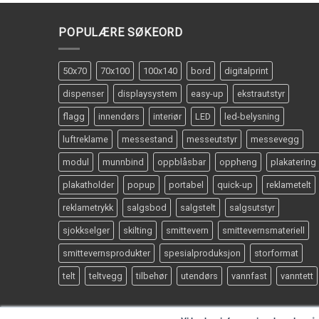
POPULÆRE SØKEORD
50x70
70x100
100x140
bord
digitalprint
dispenser
displaysystem
easy-up
ekstrautstyr
flagg
innendørs
interiør
LED
led-belysning
luftreklame
messestand
messeutstyr
messevegg
modul
munnbind
oppblåsbar
oppheng
plakatering
plakatholder
popup
portabel
quick-up
reklametelt
reklametrykk
salgsbod
salgstelt
salgsutstyr
sjokkselger
skilting
smittevern
smittevernsmateriell
smittevernsprodukter
spesialproduksjon
storformat
telt
teltvegg
tilbehør
utendørs
vannfast
vanntett