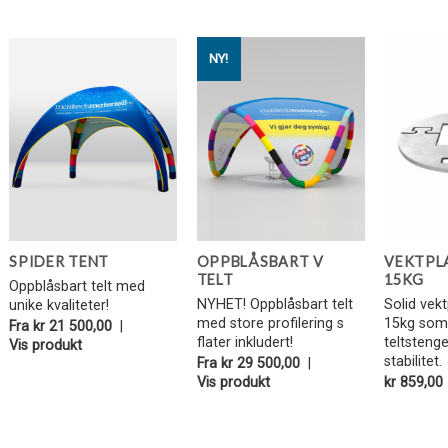
NY!
Legg i
Legg i
Favoritter
Favoritter
SPIDER TENT
OPPBLÅSBART V
VEKTPLA
TELT
15KG
Oppblåsbart telt med
NYHET! Oppblåsbart telt
Solid vekt
unike kvaliteter!
med store profilering s
15kg som 
Fra
kr
21 500,00
|
flater inkludert!
teltsteng
Vis produkt
stabilitet.
Fra
kr
29 500,00
|
Vis produkt
kr
859,00