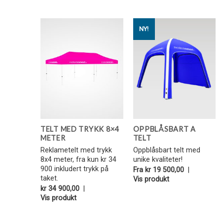
NY!
Legg i
Legg i
Favoritter
Favoritter
TELT MED TRYKK 8×4
OPPBLÅSBART A
METER
TELT
Reklametelt med trykk
Oppblåsbart telt med
8x4 meter, fra kun kr 34
unike kvaliteter!
900 inkludert trykk på
Fra
kr
19 500,00
|
taket.
Vis produkt
kr
34 900,00
|
Vis produkt