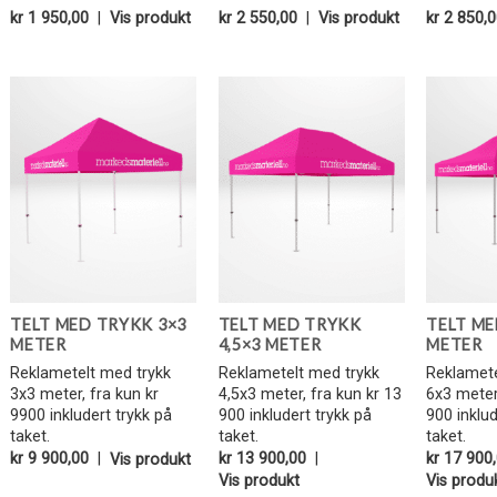
kr
1 950,00
|
Vis produkt
kr
2 550,00
|
Vis produkt
kr
2 850,0
Legg i
Legg i
Favoritter
Favoritter
TELT MED TRYKK 3×3
TELT MED TRYKK
TELT ME
METER
4,5×3 METER
METER
Reklametelt med trykk
Reklametelt med trykk
Reklamete
3x3 meter, fra kun kr
4,5x3 meter, fra kun kr 13
6x3 meter
9900 inkludert trykk på
900 inkludert trykk på
900 inklud
taket.
taket.
taket.
kr
13 900,00
|
kr
17 900
kr
9 900,00
|
Vis produkt
Vis produkt
Vis produ