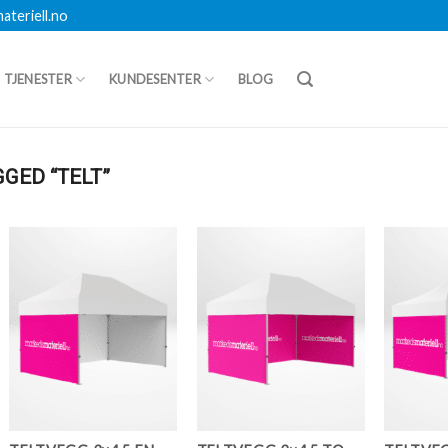
teriell.no
TJENESTER
KUNDESENTER
BLOG
GED “TELT”
Legg i
Legg i
Favoritter
Favoritter