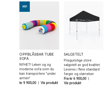
NY!
Legg i
Legg i
Favoritter
Favoritter
OPPBLÅSBAR TUBE
SALGSTELT
SOFA
Prisgunstige store
NYHET! Leken og og
salgstelt av god kvalitet.
moderne sofa som du
Leveres i flere standard
kan transportere "under
farger og størrelser
armen"
Fra
kr
6 900,00
|
kr
9 900,00
|
Vis produkt
Vis produkt