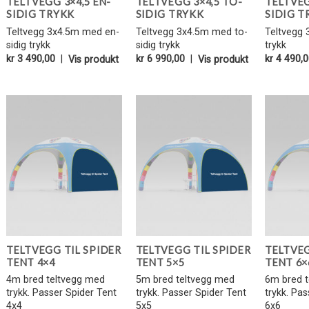
TELTVEGG 3×4,5 EN-
TELTVEGG 3×4,5 TO-
TELTVEG
SIDIG TRYKK
SIDIG TRYKK
SIDIG T
Teltvegg 3x4.5m med en-
Teltvegg 3x4.5m med to-
Teltvegg 
sidig trykk
sidig trykk
trykk
kr
3 490,00
|
Vis produkt
kr
6 990,00
|
Vis produkt
kr
4 490,0
Legg i
Legg i
Favoritter
Favoritter
TELTVEGG TIL SPIDER
TELTVEGG TIL SPIDER
TELTVEG
TENT 4×4
TENT 5×5
TENT 6×
4m bred teltvegg med
5m bred teltvegg med
6m bred 
trykk. Passer Spider Tent
trykk. Passer Spider Tent
trykk. Pa
4x4
5x5
6x6