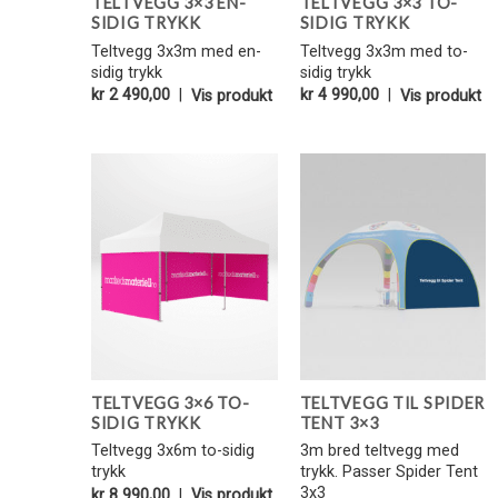
TELTVEGG 3×3 EN-
TELTVEGG 3×3 TO-
SIDIG TRYKK
SIDIG TRYKK
Teltvegg 3x3m med en-
Teltvegg 3x3m med to-
sidig trykk
sidig trykk
kr
2 490,00
|
Vis produkt
kr
4 990,00
|
Vis produkt
Legg i
Legg i
Favoritter
Favoritter
TELTVEGG 3×6 TO-
TELTVEGG TIL SPIDER
SIDIG TRYKK
TENT 3×3
Teltvegg 3x6m to-sidig
3m bred teltvegg med
trykk
trykk. Passer Spider Tent
3x3
kr
8 990,00
|
Vis produkt