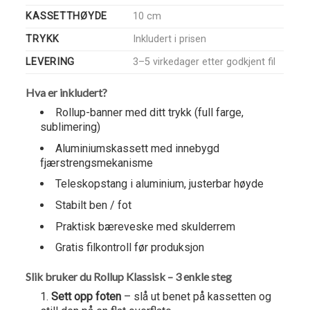
KASSETTHØYDE
10 cm
TRYKK
Inkludert i prisen
LEVERING
3–5 virkedager etter godkjent fil
Hva er inkludert?
Rollup-banner med ditt trykk (full farge,
sublimering)
Aluminiumskassett med innebygd
fjærstrengsmekanisme
Teleskopstang i aluminium, justerbar høyde
Stabilt ben / fot
Praktisk bæreveske med skulderrem
Gratis filkontroll før produksjon
Slik bruker du Rollup Klassisk – 3 enkle steg
Sett opp foten
– slå ut benet på kassetten og