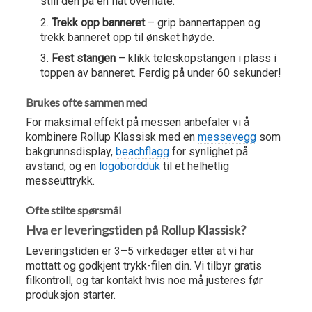
still den på en flat overflate.
Trekk opp banneret
– grip bannertappen og
trekk banneret opp til ønsket høyde.
Fest stangen
– klikk teleskopstangen i plass i
toppen av banneret. Ferdig på under 60 sekunder!
Brukes ofte sammen med
For maksimal effekt på messen anbefaler vi å
kombinere Rollup Klassisk med en
messevegg
som
bakgrunnsdisplay,
beachflagg
for synlighet på
avstand, og en
logobordduk
til et helhetlig
messeuttrykk.
Ofte stilte spørsmål
Hva er leveringstiden på Rollup Klassisk?
Leveringstiden er 3–5 virkedager etter at vi har
mottatt og godkjent trykk-filen din. Vi tilbyr gratis
filkontroll, og tar kontakt hvis noe må justeres før
produksjon starter.