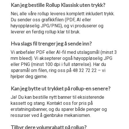
Kan jeg bestille Rollup Klassisk uten trykk?
Nei, alle våre rollup leveres komplett inkludert trykk.
Du sender oss grafikkfilen (PDF, AI eller
høyoppløselig JPG/PNG), og vi produserer og
leverer en ferdig rollup klar til bruk.
Hva slags fil trenger jeg å sende inn?
Vi anbefaler PDF eller AI-fil med utslagsmål (minst 3
mm bleed). Vi aksepterer også høyoppløselig JPG
eller PNG (minst 100 dpi i full størrelse). Har du
spørsmål om filen, ring oss på 48 32 72 22 – vi
hjelper deg gjerne.
Kan jeg bytte ut trykket på rollup-en senere?
Ja! Du kan bestille nytt banner til eksisterende
kassett og stang. Kontakt oss for pris på
erstatningsbanner, og du sparer både penger og
ressurser ved å gjenbruke mekanismen.
Tilbyr dere volumrabatt på rollup?