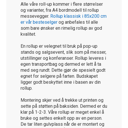
Alle våre roll-up kommer i flere størrelser
og varianter, fra A4 bordmodell til rollup
messevegger.
Rollup klassisk i 85x200 cm
er vår besteselger
og anbefales til alle
som bare ønsker en rimelig rollup av god
kvalitet.
En rollup er velegnet til bruk på pop-up
stands og salgsevent, slik som på messer,
utstillinger og konferanser. Rollup leveres i
egen transportbag og dermed er lett å ta
med seg rundt. Dette gjør de spesielt godt
egnet for selgere på farten. Budskapet
ligger godt beskyttet inne i basen av din
rollup.
Montering skjer ved å trekke ut printen og
sette på støtten på baksiden. Dermed er du
klar på 1-2-3. Våre rollup er meget enkel å
bruke og settes enkelt opp av en person.
De tar liten gulvplass når de er montert og