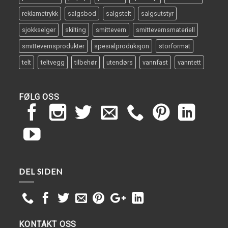
reklametrykk
salgsbod
salgstelt
salgsutstyr
sjokkselger
skilting
smittevern
smittevernsmateriell
smittevernsprodukter
spesialproduksjon
storformat
telt
teltvegg
tilbehør
utendørs
vannfast
vanntett
FØLG OSS
DEL SIDEN
KONTAKT OSS