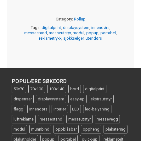
Category:
Rollup
Tags:
digitalprint
,
displaysystem
,
innendørs
,
messestand
,
messeutstyr
,
modul
,
popup
,
portabel
,
reklametrykk
,
sjokkselger
,
utendørs
POPULÆRE SØKEORD
50x70
70x100
100x140
bord
digitalprint
dispenser
displaysystem
easy-up
ekstrautstyr
flagg
innendørs
interiør
LED
led-belysning
luftreklame
messestand
messeutstyr
messevegg
modul
munnbind
oppblåsbar
oppheng
plakatering
plakatholder
popup
portabel
quick-up
reklametelt