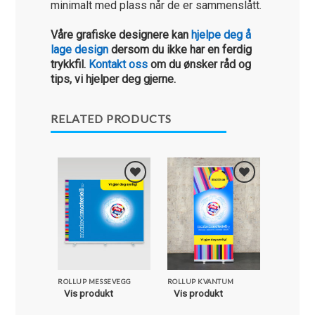
minimalt med plass når de er sammenslått.
Våre grafiske designere kan
hjelpe deg å
lage design
dersom du ikke har en ferdig
trykkfil.
Kontakt oss
om du ønsker råd og
tips, vi hjelper deg gjerne.
RELATED PRODUCTS
Nyhet!
Legg i
Legg i
Favoritter
Favoritter
ROLLUP MESSEVEGG
ROLLUP KVANTUM
ROLLUP C
Vis produkt
Vis produkt
Vis pro