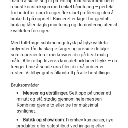
måten å skille seg ut på. Rollup Klassisk kombinerer
robust konstruksjon med enkel håndtering – perfekt
for bedrifter som trenger fleksibel profilering uten å
bruke tid på oppsett. Banneret er laget for gjentatt
bruk og tåler daglig montering og demontering uten at
kvaliteten forringes.
Med full-farge sublimeringstrykk på høykvalitets
polyester får du skarpe farger og presise detaljer
som representerer merkevaren din på best mulig
måte. Alle rollup leveres komplett inkludert trykk – du
trenger bare å sende oss filen din, så ordner vi
resten. Vi tilbyr gratis filkontroll på alle bestillinger.
Bruksområder
Messer og utstillinger:
Sett opp på under ett
minutt og stå stødig gjennom hele messen.
Kombiner gjerne to eller tre for maksimal
synlighet.
Butikk og showroom:
Fremhev kampanjer, nye
produkter eller salgstilbud ved inngang eller