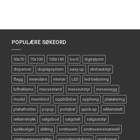
POPULÆRE SØKEORD
50x70
70x100
100x140
bord
digitalprint
dispenser
displaysystem
easy-up
ekstrautstyr
flagg
innendørs
interiør
LED
led-belysning
luftreklame
messestand
messeutstyr
messevegg
modul
munnbind
oppblåsbar
oppheng
plakatering
plakatholder
popup
portabel
quick-up
reklametelt
reklametrykk
salgsbod
salgstelt
salgsutstyr
sjokkselger
skilting
smittevern
smittevernsmateriell
smittevernsprodukter
spesialproduksjon
storformat