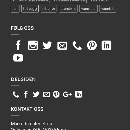
telt
teltvegg
tilbehør
utendørs
vannfast
vanntett
FØLG OSS
DEL SIDEN
KONTAKT OSS
Markedsmateriell.no
Osloveien 366, 1539 Moss