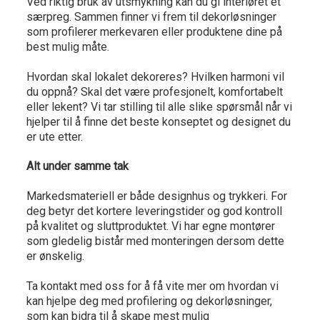
Ved riktig bruk av utsmykning kan du gi interiøret et
særpreg. Sammen finner vi frem til dekorløsninger
som profilerer merkevaren eller produktene dine på
best mulig måte.
Hvordan skal lokalet dekoreres? Hvilken harmoni vil
du oppnå? Skal det være profesjonelt, komfortabelt
eller lekent? Vi tar stilling til alle slike spørsmål når vi
hjelper til å finne det beste konseptet og designet du
er ute etter.
Alt under samme tak
Markedsmateriell er både designhus og trykkeri. For
deg betyr det kortere leveringstider og god kontroll
på kvalitet og sluttproduktet. Vi har egne montører
som gledelig bistår med monteringen dersom dette
er ønskelig.
Ta kontakt med oss for å få vite mer om hvordan vi
kan hjelpe deg med profilering og dekorløsninger,
som kan bidra til å skape mest mulig