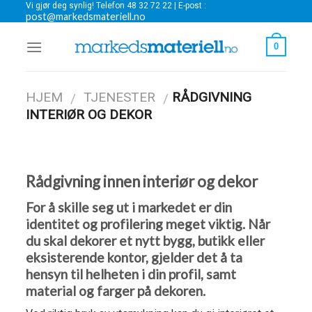
Vi gjør deg synlig! Telefon 48 32 72 22 | E-post :
Skip
post@markedsmateriell.no
to
content
0
HJEM
TJENESTER
RÅDGIVNING
/
/
INTERIØR OG DEKOR
Rådgivning innen interiør og dekor
For å skille seg ut i markedet er din
identitet og profilering meget viktig. Når
du skal dekorer et nytt bygg, butikk eller
eksisterende kontor, gjelder det å ta
hensyn til helheten i din profil, samt
material og farger på dekoren.