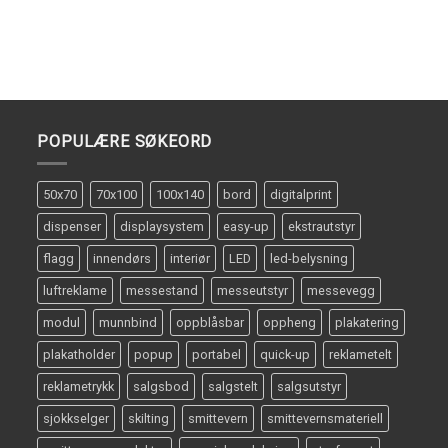
POPULÆRE SØKEORD
50x70
70x100
100x140
bord
digitalprint
dispenser
displaysystem
easy-up
ekstrautstyr
flagg
innendørs
interiør
LED
led-belysning
luftreklame
messestand
messeutstyr
messevegg
modul
munnbind
oppblåsbar
oppheng
plakatering
plakatholder
popup
portabel
quick-up
reklametelt
reklametrykk
salgsbod
salgstelt
salgsutstyr
sjokkselger
skilting
smittevern
smittevernsmateriell