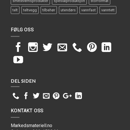
smittevernsprodukter
spesialproduksjon
storformat
telt
teltvegg
tilbehør
utendørs
vannfast
vanntett
FØLG OSS
DEL SIDEN
KONTAKT OSS
Markedsmateriell.no