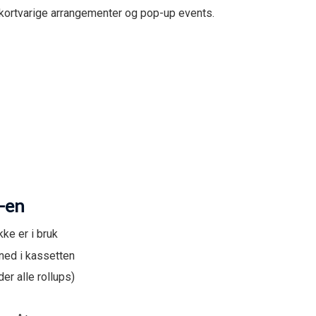
 kortvarige arrangementer og pop-up events.
p-en
ke er i bruk
 ned i kassetten
er alle rollups)