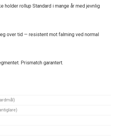
 holder rollup Standard i mange år med jevnlig
 seg over tid — resistent mot falming ved normal
egmentet. Prismatch garantert.
dardmål)
antiglare)