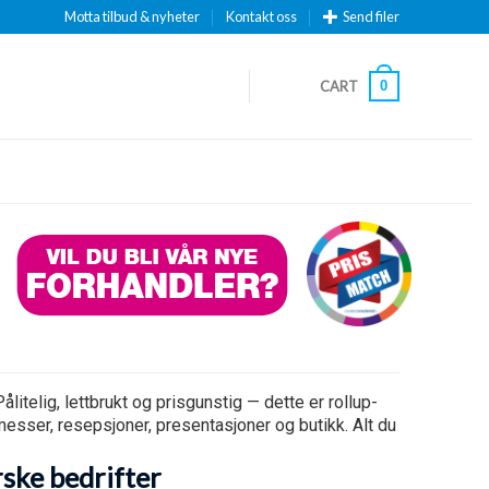
Motta tilbud & nyheter
Kontakt oss
Send filer
CART
0
elig, lettbrukt og prisgunstig — dette er rollup-
messer, resepsjoner, presentasjoner og butikk. Alt du
ske bedrifter