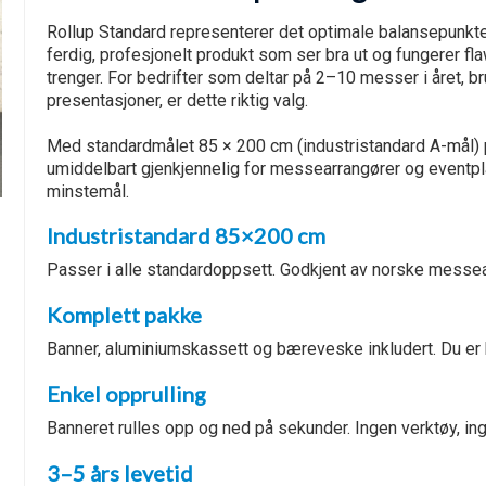
Rollup Standard representerer det optimale balansepunktet 
ferdig, profesjonelt produkt som ser bra ut og fungerer fl
trenger. For bedrifter som deltar på 2–10 messer i året, b
presentasjoner, er dette riktig valg.
Med standardmålet 85 × 200 cm (industristandard A-mål) p
umiddelbart gjenkjennelig for messearrangører og eventp
minstemål.
Industristandard 85×200 cm
Passer i alle standardoppsett. Godkjent av norske messea
Komplett pakke
Banner, aluminiumskassett og bæreveske inkludert. Du er kl
Enkel opprulling
Banneret rulles opp og ned på sekunder. Ingen verktøy, ing
3–5 års levetid