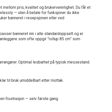
mellom pris, kvalitet og brukervennlighet. Du får et
awlessly — uten å betale for funksjoner du ikke
ruker banneret i resepsjonen eller ved
asser banneret inn i alle standardoppsett og er
lanleggere som ofte oppgir “rollup 85 cm” som
rrangører. Optimal lesbarhet på typisk messestand.
ar til bruk umiddelbart etter mottak.
en frustrasjon — selv første gang.