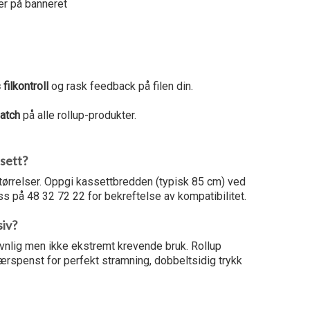
er på banneret
 filkontroll
og rask feedback på filen din.
atch
på alle rollup-produkter.
ssett?
størrelser. Oppgi kassettbredden (typisk 85 cm) ved
ss på 48 32 72 22 for bekreftelse av kompatibilitet.
siv?
evnlig men ikke ekstremt krevende bruk. Rollup
ærspenst for perfekt stramning, dobbeltsidig trykk