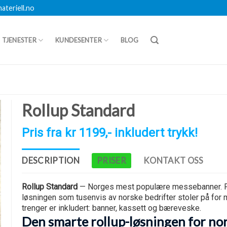
teriell.no
TJENESTER
KUNDESENTER
BLOG
Rollup Standard
Pris fra kr 1199,- inkludert trykk!
DESCRIPTION
PRISER
KONTAKT OSS
Rollup Standard
— Norges mest populære messebanner. Pålit
løsningen som tusenvis av norske bedrifter stoler på for 
trenger er inkludert: banner, kassett og bæreveske.
Den smarte rollup-løsningen for nor