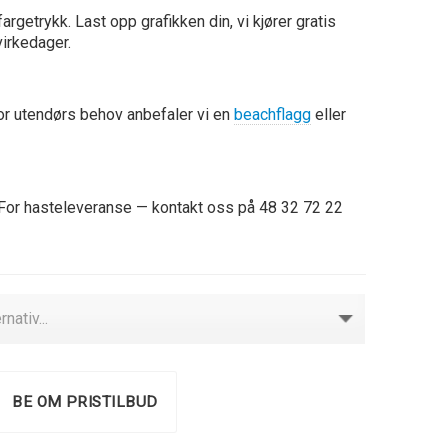
argetrykk. Last opp grafikken din, vi kjører gratis
virkedager.
For utendørs behov anbefaler vi en
beachflagg
eller
l. For hasteleveranse — kontakt oss på 48 32 72 22
BE OM PRISTILBUD