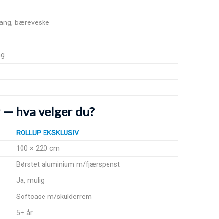
tang, bæreveske
ng
v — hva velger du?
ROLLUP EKSKLUSIV
100 × 220 cm
Børstet aluminium m/fjærspenst
Ja, mulig
Softcase m/skulderrem
5+ år