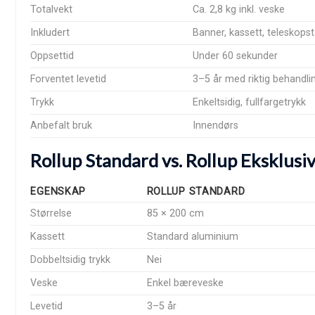
Totalvekt
Ca. 2,8 kg inkl. veske
Inkludert
Banner, kassett, teleskops
Oppsettid
Under 60 sekunder
Forventet levetid
3–5 år med riktig behandli
Trykk
Enkeltsidig, fullfargetrykk
Anbefalt bruk
Innendørs
Rollup Standard vs. Rollup Eksklusi
EGENSKAP
ROLLUP STANDARD
Størrelse
85 × 200 cm
Kassett
Standard aluminium
Dobbeltsidig trykk
Nei
Veske
Enkel bæreveske
Levetid
3–5 år