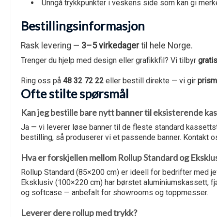
Unngå trykkpunkter i veskens side som kan gi merk
Bestillingsinformasjon
Rask levering —
3–5 virkedager
til hele Norge.
Trenger du hjelp med design eller grafikkfil? Vi tilbyr
gratis
Ring oss på
48 32 72 22
eller bestill direkte — vi gir
prism
Ofte stilte spørsmål
Kan jeg bestille bare nytt banner til eksisterende ka
Ja — vi leverer løse banner til de fleste standard kassett
bestilling, så produserer vi et passende banner. Kontakt o
Hva er forskjellen mellom Rollup Standard og Eksklu
Rollup Standard (85×200 cm) er ideell for bedrifter med j
Eksklusiv (100×220 cm) har børstet aluminiumskassett, fj
og softcase — anbefalt for showrooms og toppmesser.
Leverer dere rollup med trykk?