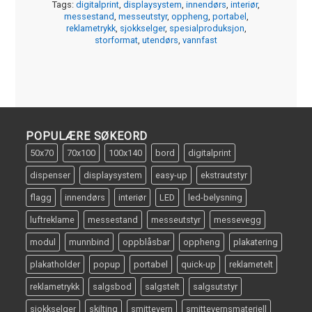
Tags:
digitalprint
,
displaysystem
,
innendørs
,
interiør
,
messestand
,
messeutstyr
,
oppheng
,
portabel
,
reklametrykk
,
sjokkselger
,
spesialproduksjon
,
storformat
,
utendørs
,
vannfast
POPULÆRE SØKEORD
50x70
70x100
100x140
bord
digitalprint
dispenser
displaysystem
easy-up
ekstrautstyr
flagg
innendørs
interiør
LED
led-belysning
luftreklame
messestand
messeutstyr
messevegg
modul
munnbind
oppblåsbar
oppheng
plakatering
plakatholder
popup
portabel
quick-up
reklametelt
reklametrykk
salgsbod
salgstelt
salgsutstyr
sjokkselger
skilting
smittevern
smittevernsmateriell