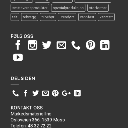
smittevernsprodukter
spesialproduksjon
storformat
telt
teltvegg
tilbehør
utendørs
vannfast
vanntett
FØLG OSS
DEL SIDEN
KONTAKT OSS
Markedsmateriell.no
Osloveien 366, 1539 Moss
Telefon: 48 32 72 22