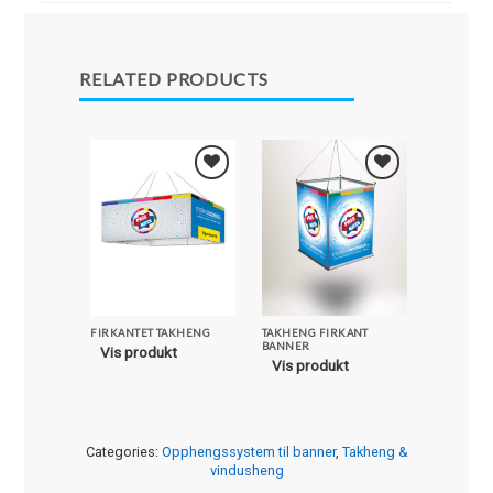
RELATED PRODUCTS
Legg i
Legg i
Favoritter
Favoritter
FIRKANTET TAKHENG
TAKHENG FIRKANT
BANNERS
BANNER
Vis produkt
Vis pro
Vis produkt
Categories:
Opphengssystem til banner
,
Takheng &
vindusheng