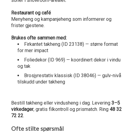
soner i showroom-arealet.
Restaurant og café
Menyheng og kampanjeheng som informerer og
frister gjestene.
Brukes ofte sammen med:
Firkantet takheng (ID 23138) — større format
for mer impact
Foliedekor (ID 969) — koordinert dekor i vindu
og tak
Brosjyrestativ klassisk (ID 38046) — gulv-nivå
tilskudd under takheng
Heng budskapet ditt i blikk-høyde!
Bestill takheng eller vindusheng i dag. Levering
3–5
virkedager
, gratis filkontroll og prismatch. Ring
48 32
72 22
.
Ofte stilte spørsmål