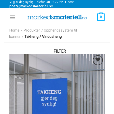
Vi gjør deg synlig! Telefon 48 32 72 22 | E-post :
Skip
post@markedsmateriell.no
to
content
0
Home
Produkter
Opphengssystem til
/
/
banner
Takheng / Vindusheng
/
FILTER
Legg i
Favoritter