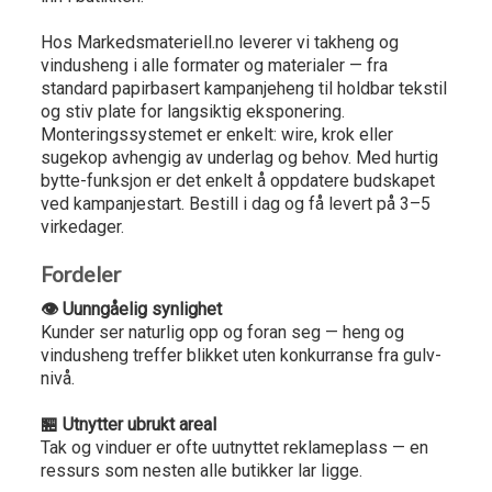
Hos Markedsmateriell.no leverer vi takheng og
vindusheng i alle formater og materialer — fra
standard papirbasert kampanjeheng til holdbar tekstil
og stiv plate for langsiktig eksponering.
Monteringssystemet er enkelt: wire, krok eller
sugekop avhengig av underlag og behov. Med hurtig
bytte-funksjon er det enkelt å oppdatere budskapet
ved kampanjestart. Bestill i dag og få levert på 3–5
virkedager.
Fordeler
👁️ Uunngåelig synlighet
Kunder ser naturlig opp og foran seg — heng og
vindusheng treffer blikket uten konkurranse fra gulv-
nivå.
🏪 Utnytter ubrukt areal
Tak og vinduer er ofte uutnyttet reklameplass — en
ressurs som nesten alle butikker lar ligge.