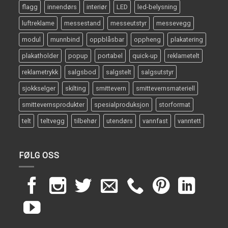
flagg
innendørs
interiør
LED
led-belysning
luftreklame
messestand
messeutstyr
messevegg
modul
munnbind
oppblåsbar
oppheng
plakatering
plakatholder
popup
portabel
quick-up
reklametelt
reklametrykk
salgsbod
salgstelt
salgsutstyr
sjokkselger
skilting
smittevern
smittevernsmateriell
smittevernsprodukter
spesialproduksjon
storformat
telt
teltvegg
tilbehør
utendørs
vannfast
vanntett
FØLG OSS