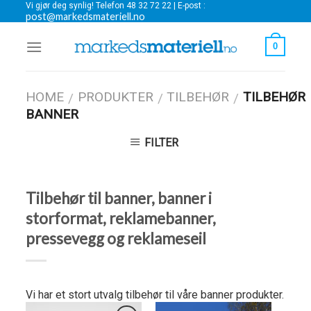
Vi gjør deg synlig! Telefon 48 32 72 22 | E-post :
Skip
post@markedsmateriell.no
to
content
0
HOME
PRODUKTER
TILBEHØR
TILBEHØR
/
/
/
BANNER
FILTER
Tilbehør til banner, banner i
storformat, reklamebanner,
pressevegg og reklameseil
Vi har et stort utvalg tilbehør til våre banner produkter.