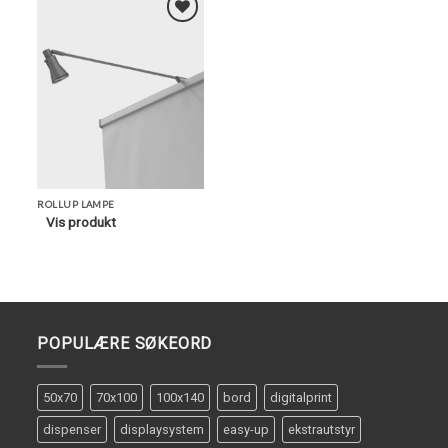
Legg i
Favoritter
ROLLUP LAMPE
Vis produkt
POPULÆRE SØKEORD
50x70
70x100
100x140
bord
digitalprint
dispenser
displaysystem
easy-up
ekstrautstyr