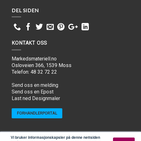
DEL SIDEN
KONTAKT OSS
Markedsmateriell.no
Osloveien 366, 1539 Moss
Telefon: 48 32 72 22
Send oss en melding
Send oss en Epost
Last ned Designmaler
FORHANDLERPORTAL
Copyright ©
Markedsmateriell.no
| Kundeservice telefon
Vi bruker informasjonskapsler på denne nettsiden