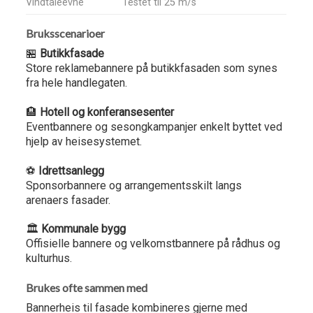
Vindtåleevne
Testet til 25 m/s
Bruksscenarioer
🏪
Butikkfasade
Store reklamebannere på butikkfasaden som synes
fra hele handlegaten.
🏨
Hotell og konferansesenter
Eventbannere og sesongkampanjer enkelt byttet ved
hjelp av heisesystemet.
⚽
Idrettsanlegg
Sponsorbannere og arrangementsskilt langs
arenaers fasader.
🏛️
Kommunale bygg
Offisielle bannere og velkomstbannere på rådhus og
kulturhus.
Brukes ofte sammen med
Bannerheis til fasade kombineres gjerne med