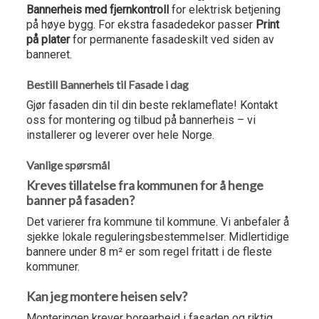
Bannerheis med fjernkontroll
for elektrisk betjening
på høye bygg. For ekstra fasadedekor passer
Print
på plater
for permanente fasadeskilt ved siden av
banneret.
Bestill Bannerheis til Fasade i dag
Gjør fasaden din til din beste reklameflate! Kontakt
oss for montering og tilbud på bannerheis – vi
installerer og leverer over hele Norge.
Vanlige spørsmål
Kreves tillatelse fra kommunen for å henge
banner på fasaden?
Det varierer fra kommune til kommune. Vi anbefaler å
sjekke lokale reguleringsbestemmelser. Midlertidige
bannere under 8 m² er som regel fritatt i de fleste
kommuner.
Kan jeg montere heisen selv?
Monteringen krever borearbeid i fasaden og riktig