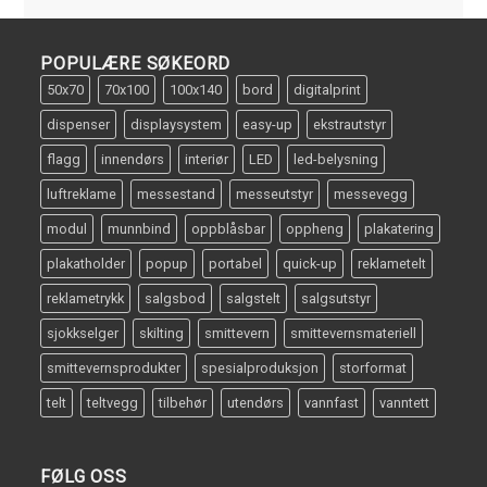
POPULÆRE SØKEORD
50x70
70x100
100x140
bord
digitalprint
dispenser
displaysystem
easy-up
ekstrautstyr
flagg
innendørs
interiør
LED
led-belysning
luftreklame
messestand
messeutstyr
messevegg
modul
munnbind
oppblåsbar
oppheng
plakatering
plakatholder
popup
portabel
quick-up
reklametelt
reklametrykk
salgsbod
salgstelt
salgsutstyr
sjokkselger
skilting
smittevern
smittevernsmateriell
smittevernsprodukter
spesialproduksjon
storformat
telt
teltvegg
tilbehør
utendørs
vannfast
vanntett
FØLG OSS