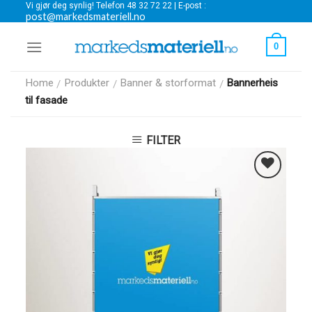
Vi gjør deg synlig! Telefon 48 32 72 22 | E-post :
Skip
post@markedsmateriell.no
to
content
0
Home
Produkter
Banner & storformat
Bannerheis
/
/
/
til fasade
FILTER
Legg i
Favoritter