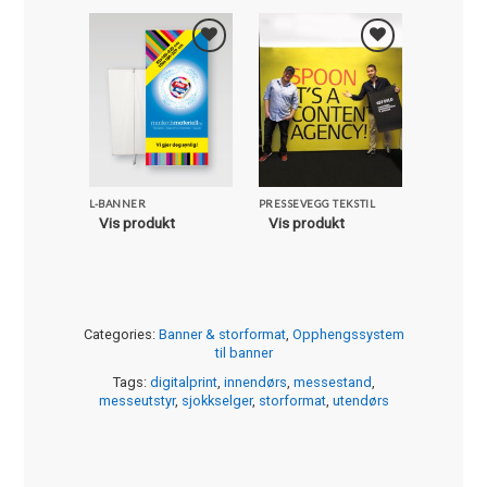
Legg i
Legg i
Favoritter
Favoritter
L-BANNER
PRESSEVEGG TEKSTIL
BANNERS
Vis produkt
Vis produkt
Vis pro
Categories:
Banner & storformat
,
Opphengssystem
til banner
Tags:
digitalprint
,
innendørs
,
messestand
,
messeutstyr
,
sjokkselger
,
storformat
,
utendørs