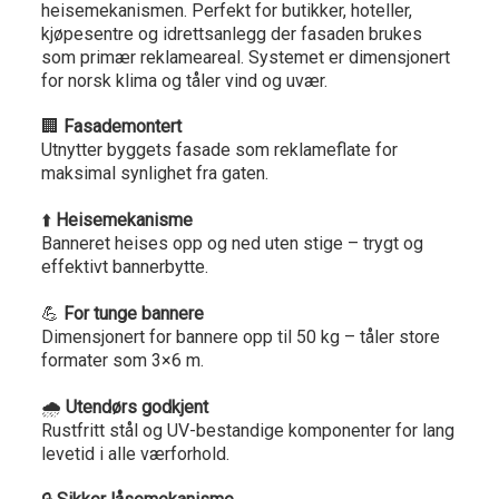
heisemekanismen. Perfekt for butikker, hoteller,
kjøpesentre og idrettsanlegg der fasaden brukes
som primær reklameareal. Systemet er dimensjonert
for norsk klima og tåler vind og uvær.
🏢
Fasademontert
Utnytter byggets fasade som reklameflate for
maksimal synlighet fra gaten.
⬆️
Heisemekanisme
Banneret heises opp og ned uten stige – trygt og
effektivt bannerbytte.
💪
For tunge bannere
Dimensjonert for bannere opp til 50 kg – tåler store
formater som 3×6 m.
🌧️
Utendørs godkjent
Rustfritt stål og UV-bestandige komponenter for lang
levetid i alle værforhold.