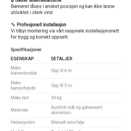
🔒
Sikker låsemekanisme
Banneret låses i ønsket posisjon og kan ikke løsne
utilsiktet i sterk vind.
🔧
Profesjonell installasjon
Vi tilbyr montering via vårt nasjonale installasjonsnett
for trygg og korrekt oppsett.
Spesifikasjoner
EGENSKAP
DETALJER
Maks
Opp til 6 m
bannerbredde
Maks
Opp til 3 m
bannerhøyde
Maks last
50 kg
Rustfritt stål og galvanisert
Materiale
aluminium
Heisesystem
Manuell wire/talje