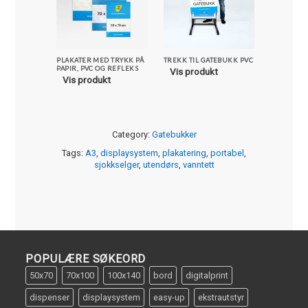
PLAKATER MED TRYKK PÅ
TREKK TIL GATEBUKK PVC
GATEBUKK
PAPIR, PVC OG REFLEKS
XL SYKLON
Vis produkt
Vis produkt
Vis pro
Category:
Gatebukker
Tags:
A3
,
displaysystem
,
plakatering
,
portabel
,
sjokkselger
,
utendørs
,
vanntett
POPULÆRE SØKEORD
50x70
70x100
100x140
bord
digitalprint
dispenser
displaysystem
easy-up
ekstrautstyr