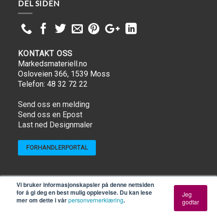
DEL SIDEN
KONTAKT OSS
Markedsmateriell.no
Osloveien 366, 1539 Moss
Telefon: 48 32 72 22
Send oss en melding
Send oss en Epost
Last ned Designmaler
FORHANDLERPORTAL
Copyright ©
Markedsmateriell.no
| Kundeservice telefon 48 32
Vi bruker informasjonskapsler på denne nettsiden
72 22 | Vi selger kun til bedrifter. Vi benytter oss kun av faktura
for å gi deg en best mulig opplevelse. Du kan lese
Jeg
mer om dette i vår
personvernerklæring
.
som betalingsmiddel.
Se våre generelle Vilkår og betingelser
godtar
HER
.