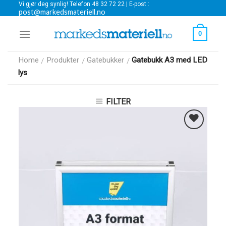
Vi gjør deg synlig! Telefon 48 32 72 22 | E-post :
Skip
post@markedsmateriell.no
to
content
0
Home
Produkter
Gatebukker
Gatebukk A3 med LED
/
/
/
lys
FILTER
Legg i
Favoritter