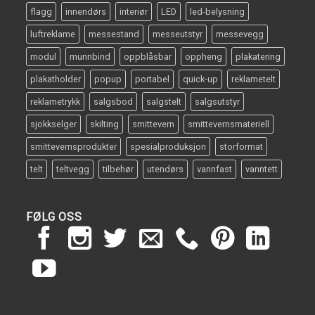
flagg
innendørs
interiør
LED
led-belysning
luftreklame
messestand
messeutstyr
messevegg
modul
munnbind
oppblåsbar
oppheng
plakatering
plakatholder
popup
portabel
quick-up
reklametelt
reklametrykk
salgsbod
salgstelt
salgsutstyr
sjokkselger
skilting
smittevern
smittevernsmateriell
smittevernsprodukter
spesialproduksjon
storformat
telt
teltvegg
tilbehør
utendørs
vannfast
vanntett
FØLG OSS