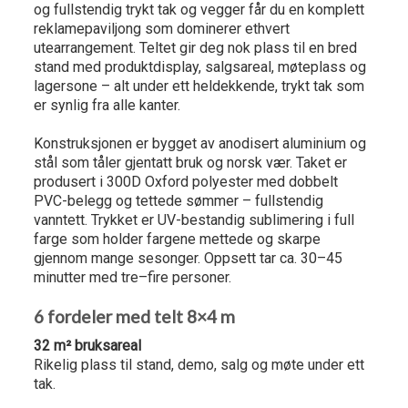
og fullstendig trykt tak og vegger får du en komplett
reklamepaviljong som dominerer ethvert
utearrangement. Teltet gir deg nok plass til en bred
stand med produktdisplay, salgsareal, møteplass og
lagersone – alt under ett heldekkende, trykt tak som
er synlig fra alle kanter.
Konstruksjonen er bygget av anodisert aluminium og
stål som tåler gjentatt bruk og norsk vær. Taket er
produsert i 300D Oxford polyester med dobbelt
PVC-belegg og tettede sømmer – fullstendig
vanntett. Trykket er UV-bestandig sublimering i full
farge som holder fargene mettede og skarpe
gjennom mange sesonger. Oppsett tar ca. 30–45
minutter med tre–fire personer.
6 fordeler med telt 8×4 m
32 m² bruksareal
Rikelig plass til stand, demo, salg og møte under ett
tak.