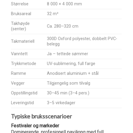
Størrelse
8 000 × 4 000 mm
Bruksareal
32 m²
Takhøyde
Ca. 280–320 cm
(senter)
300D Oxford polyester, dobbelt PVC-
Takmateriell
belegg
Vanntett
Ja – tettede sømmer
Trykkmetode
UV-sublimering, full farge
Ramme
Anodisert aluminium + stål
Vegger
Tilgjengelig som tilvalg
Oppstillingstid
30–45 min (3–4 pers.)
Leveringstid
3–5 virkedager
Typiske bruksscenarioer
Festivaler og markeder
Dominerende, profesjonell paviljong med full