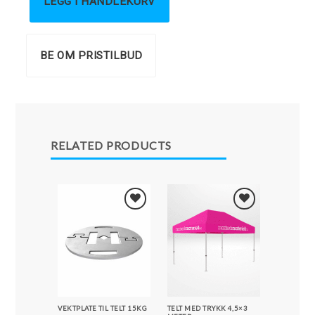
LEGG I HANDLEKURV
BE OM PRISTILBUD
RELATED PRODUCTS
Legg i
Legg i
Favoritter
Favoritter
VEKTPLATE TIL TELT 15KG
TELT MED TRYKK 4,5×3
TELT MED 