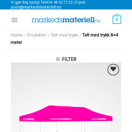
Vi gjør deg synlig! Telefon 48 32 72 22 | E-post :
Skip
post@markedsmateriell.no
to
content
0
Home
Produkter
Telt med trykk
Telt med trykk 8×4
/
/
/
meter
FILTER
Legg i
Favoritter