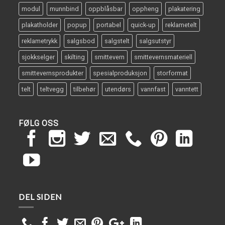
modul
munnbind
oppblåsbar
oppheng
plakatering
plakatholder
popup
portabel
quick-up
reklametelt
reklametrykk
salgsbod
salgstelt
salgsutstyr
sjokkselger
skilting
smittevern
smittevernsmateriell
smittevernsprodukter
spesialproduksjon
storformat
telt
teltvegg
tilbehør
utendørs
vannfast
vanntett
FØLG OSS
DEL SIDEN