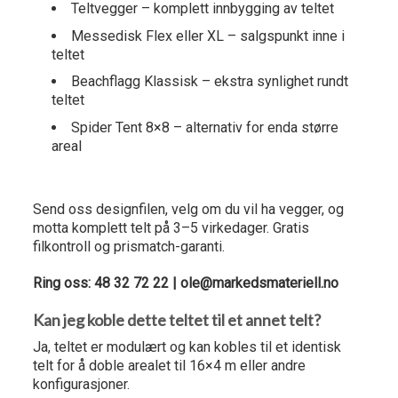
Teltvegger – komplett innbygging av teltet
Messedisk Flex eller XL – salgspunkt inne i
teltet
Beachflagg Klassisk – ekstra synlighet rundt
teltet
Spider Tent 8×8 – alternativ for enda større
areal
Bestill telt 8×4 m med trykk
Send oss designfilen, velg om du vil ha vegger, og
motta komplett telt på 3–5 virkedager. Gratis
filkontroll og prismatch-garanti.
Ring oss: 48 32 72 22 | ole@markedsmateriell.no
Kan jeg koble dette teltet til et annet telt?
Ja, teltet er modulært og kan kobles til et identisk
telt for å doble arealet til 16×4 m eller andre
konfigurasjoner.