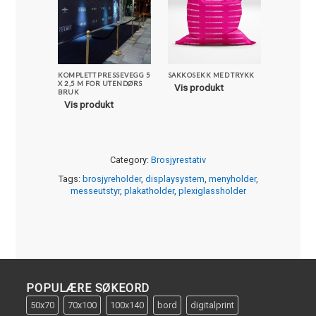
KOMPLETT PRESSEVEGG 5
SAKKOSEKK MED TRYKK
PARASOLL
X 2,5 M FOR UTENDØRS
REKLAME
Vis produkt
BRUK
Vis pro
Vis produkt
Category:
Brosjyrestativ
Tags:
brosjyreholder
,
displaysystem
,
menyholder
,
messeutstyr
,
plakatholder
,
plexiglassholder
POPULÆRE SØKEORD
50x70
70x100
100x140
bord
digitalprint