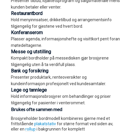
Presenter tilbud, lojalitetsprogram og salgsmateriale mens
kunden betaler eller venter.
Restaurantbord
Hold menyinnsatser, drikketilbud og arrangementsinfo
tilgjengelig for gjestene ved hvert bord.
Konferanserom
Plasser agenda, informasjonshefte og visittkort pent foran
møtedeltagerne.
Messe og utstilling
Kompakt bordholder på messedisken gjør brosjyrene
tilgjengelig uten å ta verdifull plass.
Bank og forsikring
Presenter produktark, renteoversikter og
kundeinformasjon profesjonelt ved kundesamtaler.
Lege og tannlege
Hold informasjonsbrosjyrer om behandlinger og priser
tilgjengelig for pasienter i venterommet.
Brukes ofte sammen med
Brosjyreholder bordmodell kombineres gjerne med et
frittstående
plakatstativ
for større format ved siden av,
eller en
rollup
i bakgrunnen for komplett