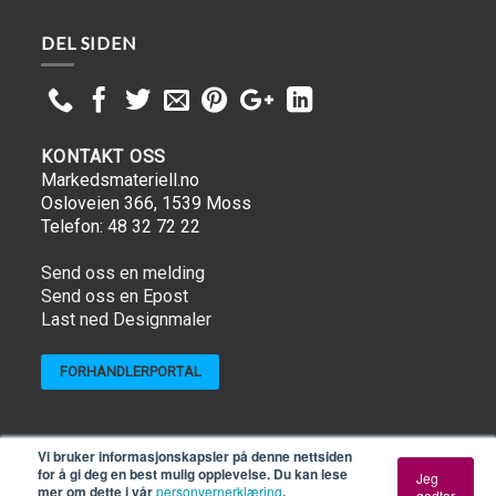
DEL SIDEN
KONTAKT OSS
Markedsmateriell.no
Osloveien 366, 1539 Moss
Telefon: 48 32 72 22
Send oss en melding
Send oss en Epost
Last ned Designmaler
FORHANDLERPORTAL
Copyright ©
Markedsmateriell.no
| Kundeservice telefon 48 32
Vi bruker informasjonskapsler på denne nettsiden
72 22 | Vi selger kun til bedrifter. Vi benytter oss kun av faktura
for å gi deg en best mulig opplevelse. Du kan lese
Jeg
mer om dette i vår
personvernerklæring
.
som betalingsmiddel.
Se våre generelle Vilkår og betingelser
godtar