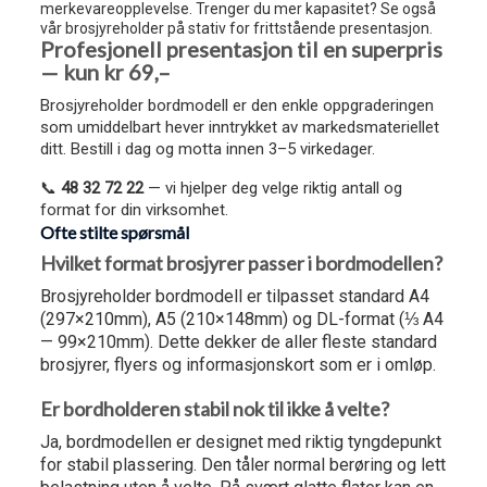
merkevareopplevelse. Trenger du mer kapasitet? Se også
vår brosjyreholder på stativ for frittstående presentasjon.
Profesjonell presentasjon til en superpris
— kun kr 69,–
Brosjyreholder bordmodell er den enkle oppgraderingen
som umiddelbart hever inntrykket av markedsmateriellet
ditt. Bestill i dag og motta innen 3–5 virkedager.
📞
48 32 72 22
— vi hjelper deg velge riktig antall og
format for din virksomhet.
Ofte stilte spørsmål
Hvilket format brosjyrer passer i bordmodellen?
Brosjyreholder bordmodell er tilpasset standard A4
(297×210mm), A5 (210×148mm) og DL-format (⅓ A4
— 99×210mm). Dette dekker de aller fleste standard
brosjyrer, flyers og informasjonskort som er i omløp.
Er bordholderen stabil nok til ikke å velte?
Ja, bordmodellen er designet med riktig tyngdepunkt
for stabil plassering. Den tåler normal berøring og lett