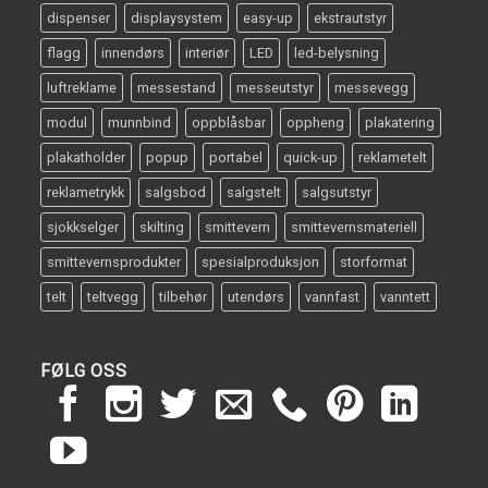
dispenser
displaysystem
easy-up
ekstrautstyr
flagg
innendørs
interiør
LED
led-belysning
luftreklame
messestand
messeutstyr
messevegg
modul
munnbind
oppblåsbar
oppheng
plakatering
plakatholder
popup
portabel
quick-up
reklametelt
reklametrykk
salgsbod
salgstelt
salgsutstyr
sjokkselger
skilting
smittevern
smittevernsmateriell
smittevernsprodukter
spesialproduksjon
storformat
telt
teltvegg
tilbehør
utendørs
vannfast
vanntett
FØLG OSS