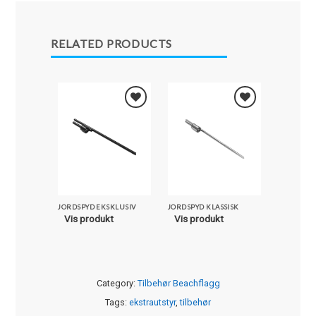
RELATED PRODUCTS
Legg i
Legg i
Favoritter
Favoritter
JORDSPYD EKSKLUSIV
JORDSPYD KLASSISK
SKRUFOT 
Vis produkt
Vis produkt
Vis pro
Category:
Tilbehør Beachflagg
Tags:
ekstrautstyr
,
tilbehør