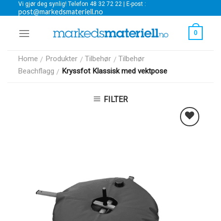
Vi gjør deg synlig! Telefon 48 32 72 22 | E-post :
Skip
post@markedsmateriell.no
to
content
0
Home
Produkter
Tilbehør
Tilbehør
/
/
/
Beachflagg
Kryssfot Klassisk med vektpose
/
FILTER
Legg i
Favoritter