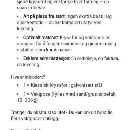
kjøpe kryssfot og vektpose hver for seg – du
sparer direkte.
Alt på plass fra start:
Ingen ekstra bestilling
eller ventetid – du har komplett utstyr ved
levering.
Optimalt matchet:
Kryssfot og vektpose er
designet for å fungere sammen og gir best mulig
stabilitet som kombinasjon.
Enklere administrasjon:
Én ordrelinje, én faktura,
én levering.
Hva er inkludert?
1 × Klassisk Kryssfot i galvanisert stål
1 × Vektpose (fylles med sand/grus, anbefalt
15–20 kg)
Trenger du ekstra stabilitet? Du kan enkelt bestille
flere vektposer i tillegg.