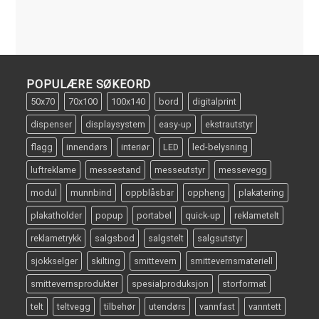
POPULÆRE SØKEORD
50x70
70x100
100x140
bord
digitalprint
dispenser
displaysystem
easy-up
ekstrautstyr
flagg
innendørs
interiør
LED
led-belysning
luftreklame
messestand
messeutstyr
messevegg
modul
munnbind
oppblåsbar
oppheng
plakatering
plakatholder
popup
portabel
quick-up
reklametelt
reklametrykk
salgsbod
salgstelt
salgsutstyr
sjokkselger
skilting
smittevern
smittevernsmateriell
smittevernsprodukter
spesialproduksjon
storformat
telt
teltvegg
tilbehør
utendørs
vannfast
vanntett