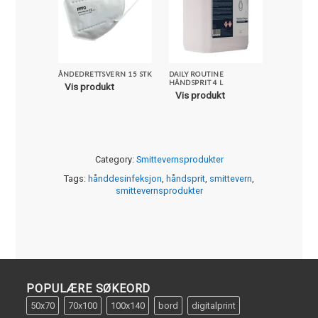
ÅNDEDRETTSVERN 15 STK
DAILY ROUTINE
SPERREB
HÅNDSPRIT 4 L
Vis produkt
Vis pro
Vis produkt
Category:
Smittevernsprodukter
Tags:
hånddesinfeksjon
,
håndsprit
,
smittevern
,
smittevernsprodukter
POPULÆRE SØKEORD
50x70
70x100
100x140
bord
digitalprint