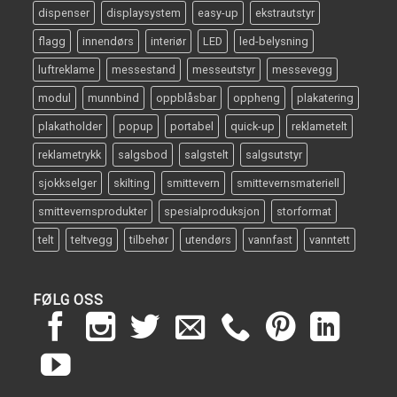
dispenser
displaysystem
easy-up
ekstrautstyr
flagg
innendørs
interiør
LED
led-belysning
luftreklame
messestand
messeutstyr
messevegg
modul
munnbind
oppblåsbar
oppheng
plakatering
plakatholder
popup
portabel
quick-up
reklametelt
reklametrykk
salgsbod
salgstelt
salgsutstyr
sjokkselger
skilting
smittevern
smittevernsmateriell
smittevernsprodukter
spesialproduksjon
storformat
telt
teltvegg
tilbehør
utendørs
vannfast
vanntett
FØLG OSS