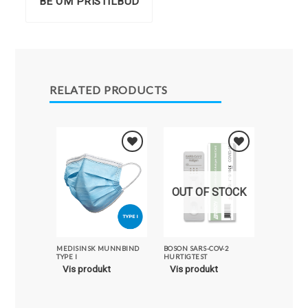
BE OM PRISTILBUD
RELATED PRODUCTS
Legg i
Legg i
Favoritter
Favoritter
OUT OF STOCK
MEDISINSK MUNNBIND
BOSON SARS-COV-2
DAILY ROU
TYPE I
HURTIGTEST
HÅNDSPRIT
Vis produkt
Vis produkt
Vis pro