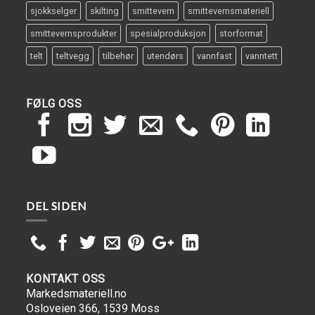
sjokkselger
skilting
smittevern
smittevernsmateriell
smittevernsprodukter
spesialproduksjon
storformat
telt
teltvegg
tilbehør
utendørs
vannfast
vanntett
FØLG OSS
DEL SIDEN
KONTAKT OSS
Markedsmateriell.no
Osloveien 366, 1539 Moss