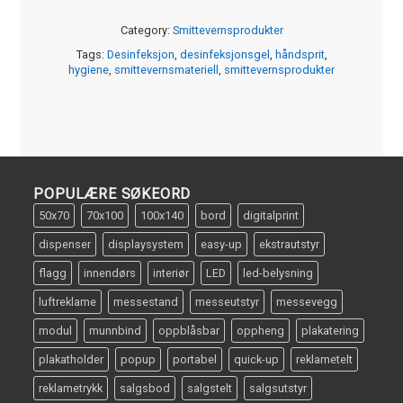
Category:
Smittevernsprodukter
Tags:
Desinfeksjon
,
desinfeksjonsgel
,
håndsprit
,
hygiene
,
smittevernsmateriell
,
smittevernsprodukter
POPULÆRE SØKEORD
50x70
70x100
100x140
bord
digitalprint
dispenser
displaysystem
easy-up
ekstrautstyr
flagg
innendørs
interiør
LED
led-belysning
luftreklame
messestand
messeutstyr
messevegg
modul
munnbind
oppblåsbar
oppheng
plakatering
plakatholder
popup
portabel
quick-up
reklametelt
reklametrykk
salgsbod
salgstelt
salgsutstyr