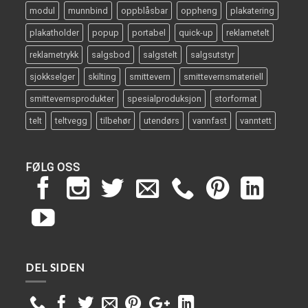
modul
munnbind
oppblåsbar
oppheng
plakatering
plakatholder
popup
portabel
quick-up
reklametelt
reklametrykk
salgsbod
salgstelt
salgsutstyr
sjokkselger
skilting
smittevern
smittevernsmateriell
smittevernsprodukter
spesialproduksjon
storformat
telt
teltvegg
tilbehør
utendørs
vannfast
vanntett
FØLG OSS
DEL SIDEN