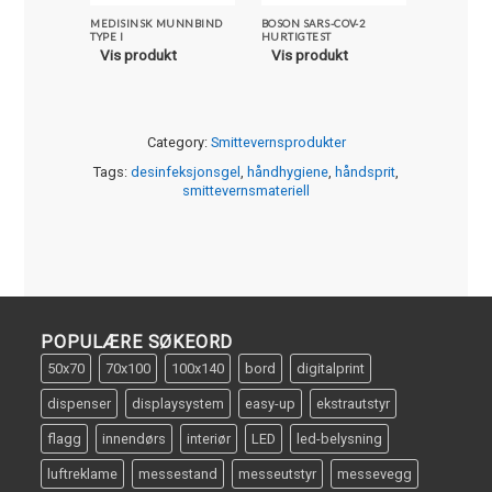
MEDISINSK MUNNBIND
BOSON SARS-COV-2
SPERREB
TYPE I
HURTIGTEST
Vis pro
Vis produkt
Vis produkt
Category:
Smittevernsprodukter
Tags:
desinfeksjonsgel
,
håndhygiene
,
håndsprit
,
smittevernsmateriell
POPULÆRE SØKEORD
50x70
70x100
100x140
bord
digitalprint
dispenser
displaysystem
easy-up
ekstrautstyr
flagg
innendørs
interiør
LED
led-belysning
luftreklame
messestand
messeutstyr
messevegg