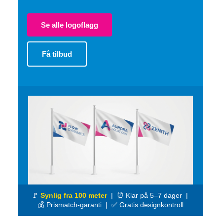
Se alle logoflagg
Få tilbud
🚩
Synlig fra 100 meter
| ⏰ Klar på 5–7 dager |
💰 Prismatch-garanti | ✅ Gratis designkontroll