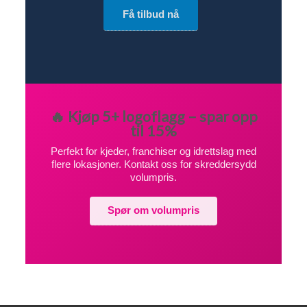
Få tilbud nå
🔥 Kjøp 5+ logoflagg – spar opp
til 15%
Perfekt for kjeder, franchiser og idrettslag med
flere lokasjoner. Kontakt oss for skreddersydd
volumpris.
Spør om volumpris