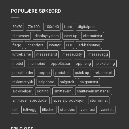
POPULÆRE SØKEORD
50x70
70x100
100x140
bord
digitalprint
dispenser
displaysystem
easy-up
ekstrautstyr
flagg
innendørs
interiør
LED
led-belysning
luftreklame
messestand
messeutstyr
messevegg
modul
munnbind
oppblåsbar
oppheng
plakatering
plakatholder
popup
portabel
quick-up
reklametelt
reklametrykk
salgsbod
salgstelt
salgsutstyr
sjokkselger
skilting
smittevern
smittevernsmateriell
smittevernsprodukter
spesialproduksjon
storformat
telt
teltvegg
tilbehør
utendørs
vannfast
vanntett