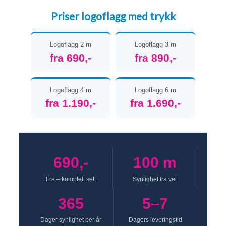
Priser logoflagg med trykk
Logoflagg 2 m
Logoflagg 3 m
fra 690,-
fra 890,-
Logoflagg 4 m
Logoflagg 6 m
fra 1.190,-
fra 1.690,-
690,-
100 m
Fra – komplett sett
Synlighet fra vei
365
5–7
Dager synlighet per år
Dagers leveringstid