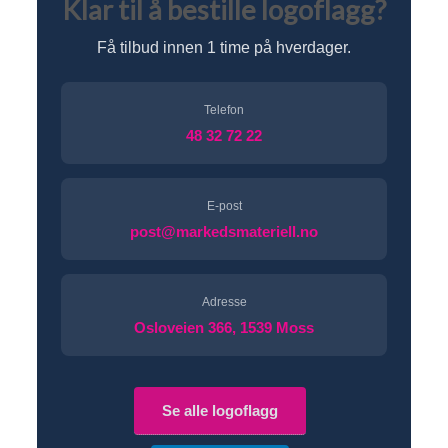
Klar til å bestille logoflagg?
Få tilbud innen 1 time på hverdager.
Telefon
48 32 72 22
E-post
post@markedsmateriell.no
Adresse
Osloveien 366, 1539 Moss
Se alle logoflagg