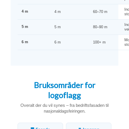
In
4 m
4 m
60–70 m
st
In
5 m
5 m
80–90 m
ve
Mo
6 m
6 m
100+ m
st
Bruksområder for
logoflagg
Overalt der du vil synes – fra bedriftsfasaden til
nasjonaldagsfeiringen.