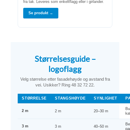
fra tak. Leveres som enkeltflagg eller i girlander.
Se produkt →
Størrelsesguide –
logoflagg
Velg størrelse etter fasadehøyde og avstand fra
vei. Usikker? Ring 48 32 72 22.
STØRRELSE
STANGSHØYDE
SYNLIGHET
P
Bu
2 m
2 m
20–30 m
ka
Be
3 m
3 m
40–50 m
pa