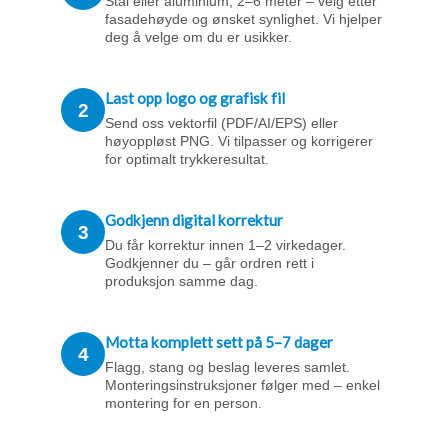
Stål eller aluminium, 2–6 meter – velg etter
fasadehøyde og ønsket synlighet. Vi hjelper
deg å velge om du er usikker.
Last opp logo og grafisk fil
2
Send oss vektorfil (PDF/AI/EPS) eller
høyoppløst PNG. Vi tilpasser og korrigerer
for optimalt trykkeresultat.
Godkjenn digital korrektur
3
Du får korrektur innen 1–2 virkedager.
Godkjenner du – går ordren rett i
produksjon samme dag.
Motta komplett sett på 5–7 dager
4
Flagg, stang og beslag leveres samlet.
Monteringsinstruksjoner følger med – enkel
montering for en person.