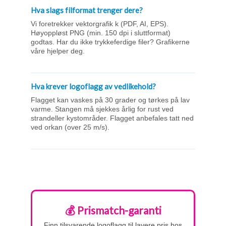
Hva slags filformat trenger dere?
Vi foretrekker vektorgrafik k (PDF, AI, EPS).
Høyoppløst PNG (min. 150 dpi i sluttformat)
godtas. Har du ikke trykkeferdige filer? Grafikerne
våre hjelper deg.
Hva krever logoflagg av vedlikehold?
Flagget kan vaskes på 30 grader og tørkes på lav
varme. Stangen må sjekkes årlig for rust ved
strandeller kystområder. Flagget anbefales tatt ned
ved orkan (over 25 m/s).
💰 Prismatch-garanti
Finn tilsvarende logoflagg til lavere pris hos