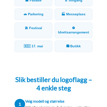
🏢 Fasade
🚪 Inngang
🚗 Parkering
🏭 Messeplass
🎤 Festival
⚽
Idrettsarrangement
🇳🇴 17. mai
🛍️ Butikk
Slik bestiller du logoflagg –
4 enkle steg
Velg modell og størrelse
1