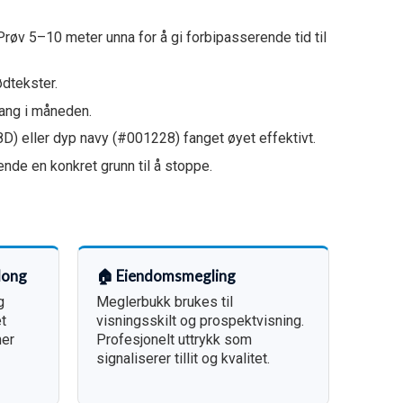
Prøv 5–10 meter unna for å gi forbipasserende tid til
dtekster.
gang i måneden.
D) eller dyp navy (#001228) fanget øyet effektivt.
nde en konkret grunn til å stoppe.
long
🏠 Eiendomsmegling
g
Meglerbukk brukes til
t
visningsskilt og prospektvisning.
her
Profesjonelt uttrykk som
signaliserer tillit og kvalitet.