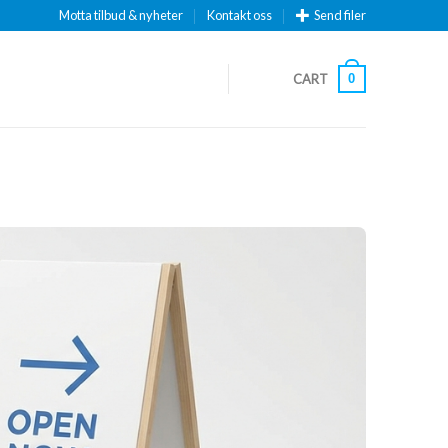
Motta tilbud & nyheter
Kontakt oss
Send filer
CART
0