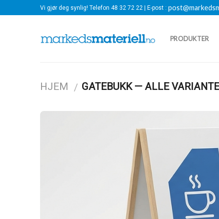
Skip
post@markedsma
Vi gjør deg synlig! Telefon 48 32 72 22 | E-post :
to
content
PRODUKTER
HJEM
GATEBUKK — ALLE VARIANT
/