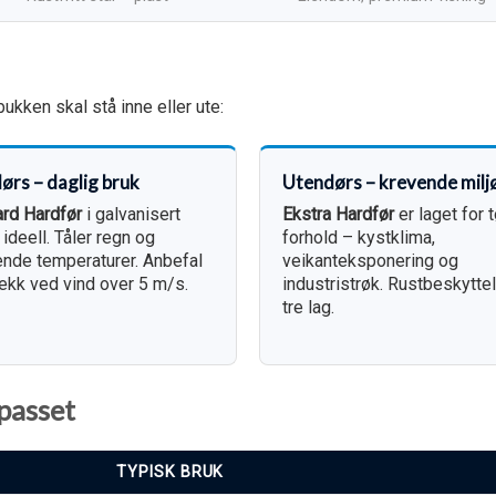
ukken skal stå inne eller ute:
ørs – daglig bruk
Utendørs – krevende milj
rd Hardfør
i galvanisert
Ekstra Hardfør
er laget for 
 ideell. Tåler regn og
forhold – kystklima,
ende temperaturer. Anbefal
veikanteksponering og
kk ved vind over 5 m/s.
industristrøk. Rustbeskyttel
tre lag.
passet
TYPISK BRUK