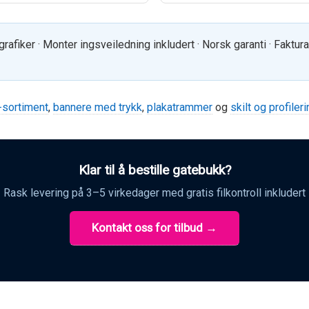
 grafiker · Monter ingsveiledning inkludert · Norsk garanti · Faktur
-sortiment
,
bannere med trykk
,
plakatrammer
og
skilt og profiler
Klar til å bestille gatebukk?
Rask levering på 3–5 virkedager med gratis filkontroll inkludert
Kontakt oss for tilbud →