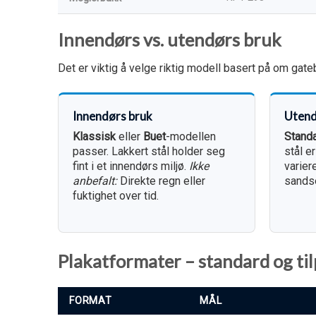
Innendørs vs. utendørs bruk
Det er viktig å velge riktig modell basert på om gateb
Innendørs bruk
Utend
Klassisk
eller
Buet
-modellen
Standa
passer. Lakkert stål holder seg
stål er
fint i et innendørs miljø.
Ikke
varier
anbefalt:
Direkte regn eller
sandse
fuktighet over tid.
Plakatformater – standard og til
FORMAT
MÅL