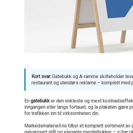
Kort svar:
Gatebukk og A-ramme skilteholder leveres
restaurant og utendørs reklame – komplett med p
En
gatebukk
er den enkleste og mest kostnadseffekti
inngangen eller langs fortauet, og la plakaten gjøre
for trafikken inn til virksomheten din.
Markedsmateriell.no tilbyr et komplett sortiment av g
galvanisert stål og elegante meglerbukker – vi har rik