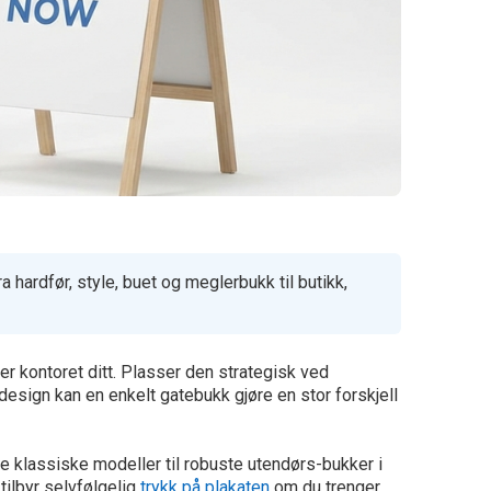
 hardfør, style, buet og meglerbukk til butikk,
r kontoret ditt. Plasser den strategisk ved
design kan en enkelt gatebukk gjøre en stor forskjell
ge klassiske modeller til robuste utendørs-bukker i
 tilbyr selvfølgelig
trykk på plakaten
om du trenger