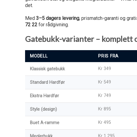
det.
Med
3–5 dagers levering
, prismatch-garanti og grat
72 22
for rådgivning.
Gatebukk-varianter – komplett o
MODELL
PRIS FRA
Kr 349
Klassisk gatebukk
Kr 549
Standard Hardfør
Kr 749
Ekstra Hardfør
Kr 895
Style (design)
Kr 495
Buet A-ramme
Kr 1 295
Meglerbukk