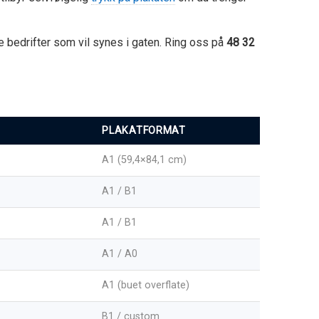
ke bedrifter som vil synes i gaten. Ring oss på
48 32
PLAKATFORMAT
A1 (59,4×84,1 cm)
A1 / B1
A1 / B1
A1 / A0
A1 (buet overflate)
B1 / custom