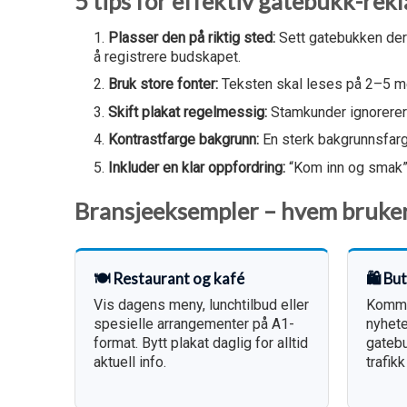
5 tips for effektiv gatebukk-rek
Plasser den på riktig sted:
Sett gatebukken der 
å registrere budskapet.
Bruk store fonter:
Teksten skal leses på 2–5 me
Skift plakat regelmessig:
Stamkunder ignorerer 
Kontrastfarge bakgrunn:
En sterk bakgrunnsfarg
Inkluder en klar oppfordring:
“Kom inn og smak”, 
Bransjeeksempler – hvem bruke
🍽️ Restaurant og kafé
🛍️ Bu
Vis dagens meny, lunchtilbud eller
Kommun
spesielle arrangementer på A1-
nyhete
format. Bytt plakat daglig for alltid
gatebu
aktuell info.
trafi