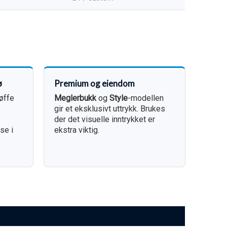
ø
Premium og eiendom
tøffe
Meglerbukk
og
Style
-modellen
gir et eksklusivt uttrykk. Brukes
der det visuelle inntrykket er
se i
ekstra viktig.