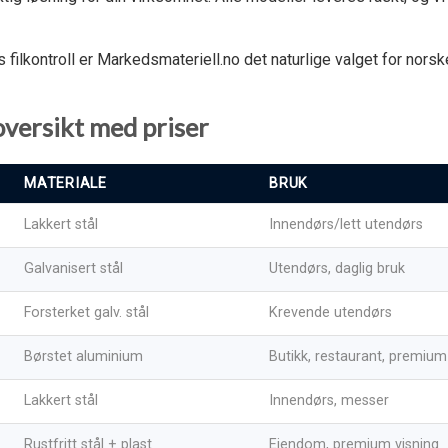
is filkontroll er Markedsmateriell.no det naturlige valget for nors
versikt med priser
MATERIALE
BRUK
Lakkert stål
Innendørs/lett utendørs
Galvanisert stål
Utendørs, daglig bruk
Forsterket galv. stål
Krevende utendørs
Børstet aluminium
Butikk, restaurant, premium
Lakkert stål
Innendørs, messer
Rustfritt stål + plast
Eiendom, premium visning