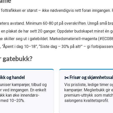
lame
fottrafikken er størst – ikke nødvendigvis rett foran inngangen. 
ters avstand. Minimum 60-80 pt på overskriften. Unngå små brø
en plakat de har sett 20 ganger. Oppdater budskapet minst én 
e skiller seg ut i gatebildet. Markedsmateriell-magenta (#EC0B8
“Åpent i dag 10–18”, “Siste dag – 30% på alt!” – gi forbipassere
r gatebukk?
tikk og handel
✂️ Frisør og skjønnhetssa
iser kampanjer, tilbud og
Vis prisliste, ledige timer o
r ved inngangen. En enkelt
kampanjer. Meglerbukk gir e
kk kan øke innendørs-
premium-uttrykk som matc
kk med 10–20%.
salongens kvalitetsprofil.