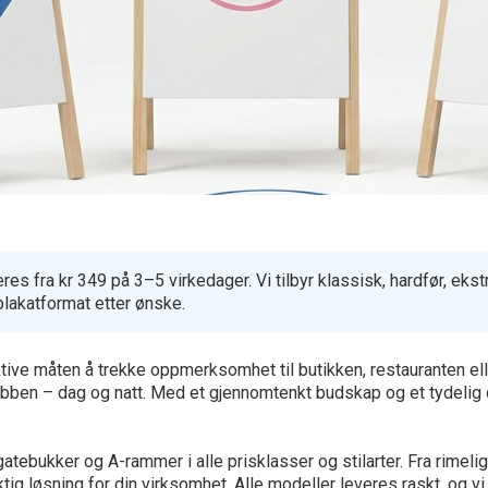
 fra kr 349 på 3–5 virkedager. Vi tilbyr klassisk, hardfør, ekstra
lakatformat etter ønske.
ve måten å trekke oppmerksomhet til butikken, restauranten elle
 jobben – dag og natt. Med et gjennomtenkt budskap og et tydelig 
atebukker og A-rammer i alle prisklasser og stilarter. Fra rimeli
tig løsning for din virksomhet. Alle modeller leveres raskt, og vi