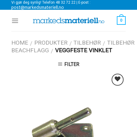
Vi gjør deg synlig! Telefon 48 32 72 22 | E-post :
Skip
post@markedsmateriell.no
to
content
0
HOME
PRODUKTER
TILBEHØR
TILBEHØR
/
/
/
BEACHFLAGG
VEGGFESTE VINKLET
/
FILTER
Legg i
Favoritter