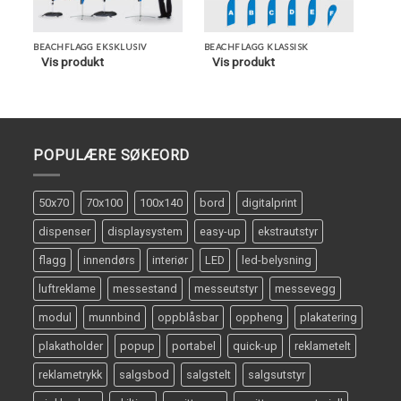
BEACHFLAGG EKSKLUSIV
BEACHFLAGG KLASSISK
VEKTP
Vis produkt
Vis produkt
Vis
POPULÆRE SØKEORD
50x70
70x100
100x140
bord
digitalprint
dispenser
displaysystem
easy-up
ekstrautstyr
flagg
innendørs
interiør
LED
led-belysning
luftreklame
messestand
messeutstyr
messevegg
modul
munnbind
oppblåsbar
oppheng
plakatering
plakatholder
popup
portabel
quick-up
reklametelt
reklametrykk
salgsbod
salgstelt
salgsutstyr