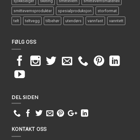
sjokkselger
skilting
smittevern
smittevernsmateriell
smittevernsprodukter
spesialproduksjon
storformat
telt
teltvegg
tilbehør
utendørs
vannfast
vanntett
FØLG OSS
DEL SIDEN
KONTAKT OSS