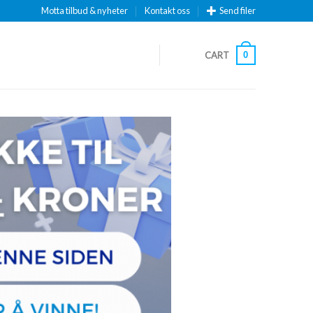
Motta tilbud & nyheter
Kontakt oss
Send filer
CART
0